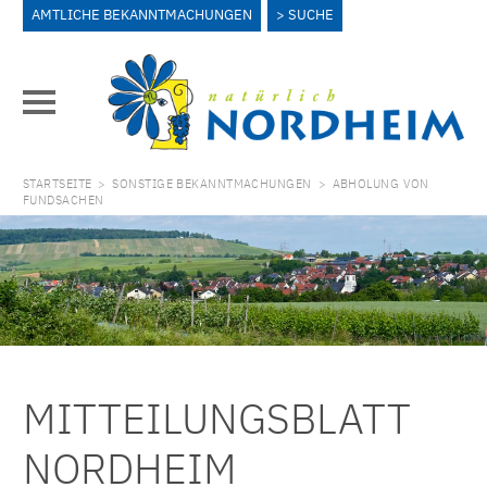
AMTLICHE BEKANNTMACHUNGEN
SUCHE
STARTSEITE
>
SONSTIGE BEKANNTMACHUNGEN
>
ABHOLUNG VON
FUNDSACHEN
MITTEILUNGSBLATT
NORDHEIM