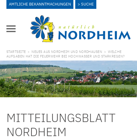
AMTLICHE BEKANNTMACHUNGEN
SUCHE
STARTSEITE
>
NEUES AUS NORDHEIM UND NORDHAUSEN
>
WELCHE
AUFGABEN HAT DIE FEUERWEHR BEI HOCHWASSER UND STARKREGEN?
MITTEILUNGSBLATT
NORDHEIM