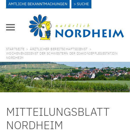
AMTLICHE BEKANNTMACHUNGEN
SUCHE
STARTSEITE
>
ÄRZTLICHER BEREITSCHAFTSDIENST
>
WOCHENENDDIENST DER SCHWESTERN DER DIAKONIEPFLEGESTATION
NORDHEIM
MITTEILUNGSBLATT
NORDHEIM