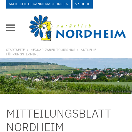
AMTLICHE BEKANNTMACHUNGEN
SUCHE
STARTSEITE
>
NECKAR-ZABER-TOURISMUS
>
AKTUELLE
FÜHRUNGSTERMINE
MITTEILUNGSBLATT
NORDHEIM