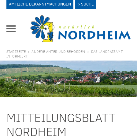
AMTLICHE BEKANNTMACHUNGEN
SUCHE
STARTSEITE
>
ANDERE ÄMTER UND BEHÖRDEN
>
DAS LANDRATSAMT
INFORMIERT:
MITTEILUNGSBLATT
NORDHEIM