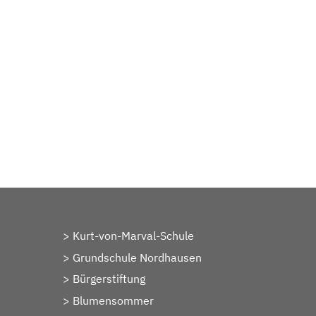
Kurt-von-Marval-Schule
Grundschule Nordhausen
Bürgerstiftung
Blumensommer