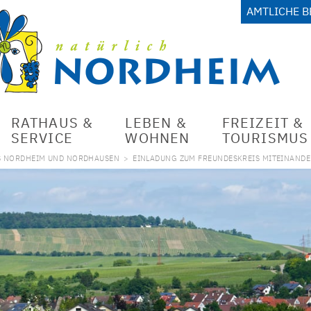
AMTLICHE 
RATHAUS &
LEBEN &
FREIZEIT &
SERVICE
WOHNEN
TOURISMUS
S NORDHEIM UND NORDHAUSEN
>
EINLADUNG ZUM FREUNDESKREIS MITEINANDE