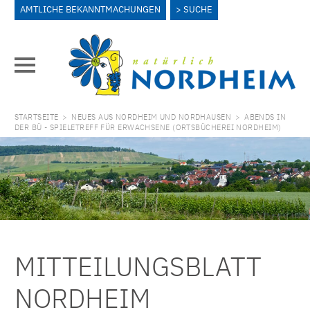
AMTLICHE BEKANNTMACHUNGEN
SUCHE
STARTSEITE
>
NEUES AUS NORDHEIM UND NORDHAUSEN
>
ABENDS IN
DER BÜ - SPIELETREFF FÜR ERWACHSENE (ORTSBÜCHEREI NORDHEIM)
MITTEILUNGSBLATT
NORDHEIM