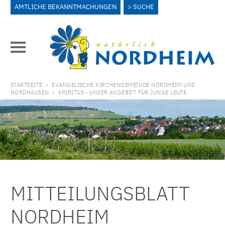
AMTLICHE BEKANNTMACHUNGEN
SUCHE
STARTSEITE
>
EVANGELISCHE KIRCHENGEMEINDE NORDHEIM UND
NORDHAUSEN
>
SPIRITUS - UNSER ANGEBOT FÜR JUNGE LEUTE
MITTEILUNGSBLATT
NORDHEIM