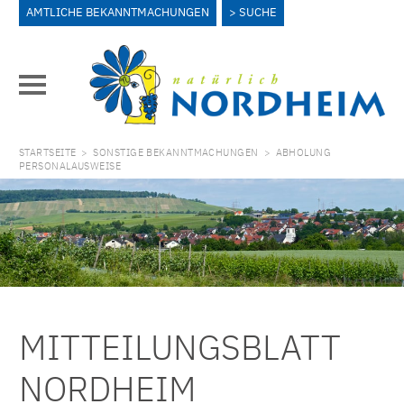
AMTLICHE BEKANNTMACHUNGEN
SUCHE
STARTSEITE
>
SONSTIGE BEKANNTMACHUNGEN
>
ABHOLUNG
PERSONALAUSWEISE
MITTEILUNGSBLATT
NORDHEIM