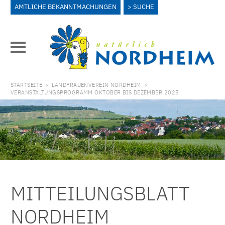
AMTLICHE BEKANNTMACHUNGEN
SUCHE
STARTSEITE
>
LANDFRAUENVEREIN NORDHEIM
>
VERANSTALTUNGSPROGRAMM OKTOBER BIS DEZEMBER 2025
MITTEILUNGSBLATT
NORDHEIM