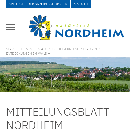
AMTLICHE BEKANNTMACHUNGEN
SUCHE
STARTSEITE
>
NEUES AUS NORDHEIM UND NORDHAUSEN
>
ENTDECKUNGEN IM WALD –
MITTEILUNGSBLATT
NORDHEIM